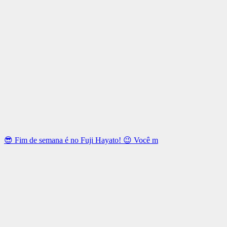
😎 Fim de semana é no Fuji Hayato! 😉 Você m