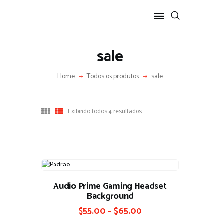
sale
Home
Todos os produtos
sale
HOME
SOBRE
Exibindo todos 4 resultados
COLUNA SOCIAL
PROGRAMA CIDA CARAN
CONTATO
Audio Prime Gaming Headset
Background
$
55.00
–
$
65.00