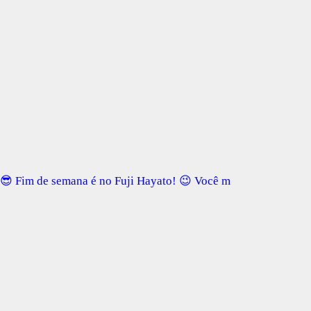
😎 Fim de semana é no Fuji Hayato! 😉 Você m