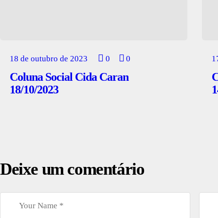
18 de outubro de 2023
0
0
1
Coluna Social Cida Caran
C
18/10/2023
1
Deixe um comentário