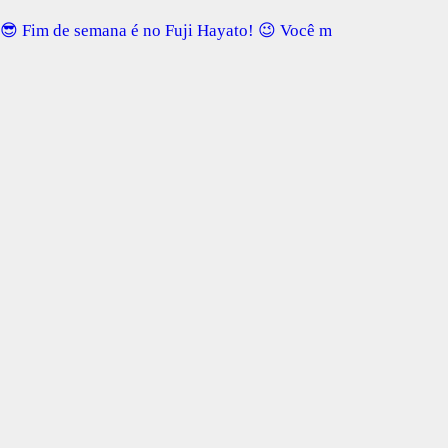
😎 Fim de semana é no Fuji Hayato! 😉 Você m