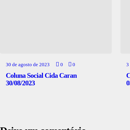
30 de agosto de 2023
0
0
3
Coluna Social Cida Caran
C
30/08/2023
0