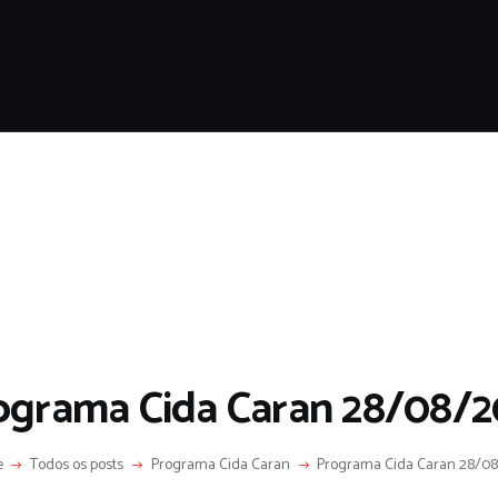
HOME
SOBRE
COLUNA SOCIAL
PROGRAMA CIDA CARAN
CONTATO
ograma Cida Caran 28/08/2
e
Todos os posts
Programa Cida Caran
Programa Cida Caran 28/08