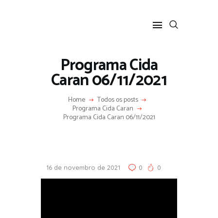
Programa Cida
Caran 06/11/2021
HOME
Home
Todos os posts
SOBRE
Programa Cida Caran
Programa Cida Caran 06/11/2021
COLUNA SOCIAL
PROGRAMA CIDA CARAN
CONTATO
16 de novembro de 2021
0
0