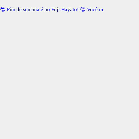
😎 Fim de semana é no Fuji Hayato! 😉 Você m