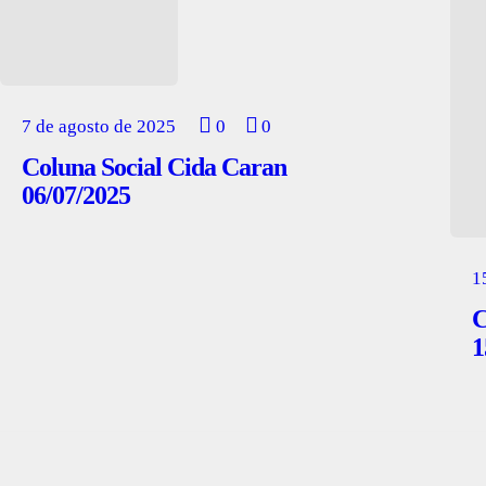
7 de agosto de 2025
0
0
Coluna Social Cida Caran
06/07/2025
1
C
1