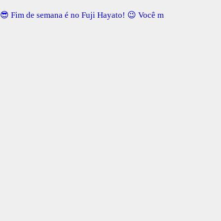
😎 Fim de semana é no Fuji Hayato! 😉 Você m