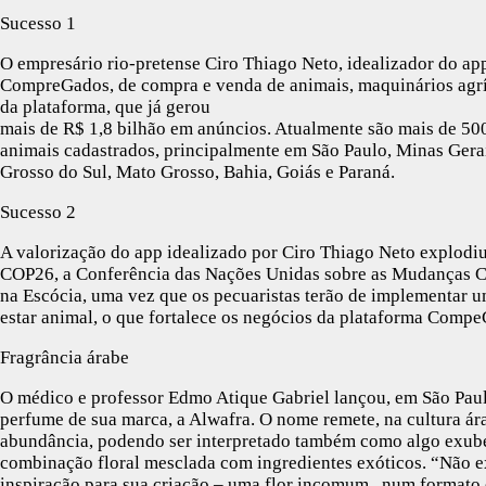
Sucesso 1
O empresário rio-pretense Ciro Thiago Neto, idealizador do ap
CompreGados, de compra e venda de animais, maquinários agrí
da plataforma, que já gerou
mais de R$ 1,8 bilhão em anúncios. Atualmente são mais de 50
animais cadastrados, principalmente em São Paulo, Minas Gera
Grosso do Sul, Mato Grosso, Bahia, Goiás e Paraná.
Sucesso 2
A valorização do app idealizado por Ciro Thiago Neto explodiu
COP26, a Conferência das Nações Unidas sobre as Mudanças Cl
na Escócia, uma vez que os pecuaristas terão de implementar 
estar animal, o que fortalece os negócios da plataforma Comp
Fragrância árabe
O médico e professor Edmo Atique Gabriel lançou, em São Paul
perfume de sua marca, a Alwafra. O nome remete, na cultura ára
abundância, podendo ser interpretado também como algo exube
combinação floral mesclada com ingredientes exóticos. “Não ex
inspiração para sua criação – uma flor incomum , num formato 