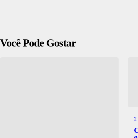
Você Pode Gostar
2
C