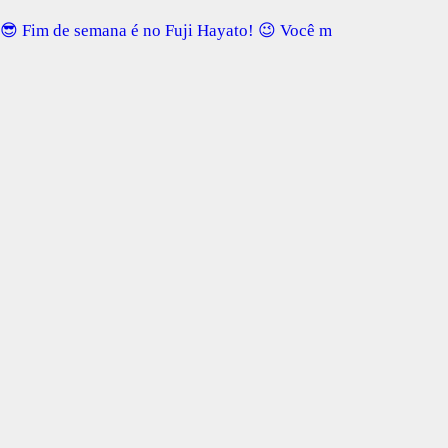
😎 Fim de semana é no Fuji Hayato! 😉 Você m