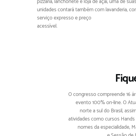
pizzaria, lanchonete e loja de açaí, uma de sua
unidades contará também com lavanderia, c
serviço expresso e preço
acessível.
Fiqu
O congresso compreende 16 áre
evento 100% on-line. O Atua
norte a sul do Brasil, ass
atividades como cursos Hands
nomes da especialidade, M
e Sessão de 