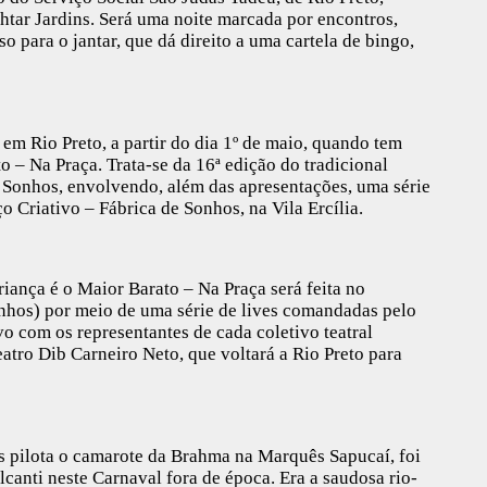
áhtar Jardins. Será uma noite marcada por encontros,
o para o jantar, que dá direito a uma cartela de bingo,
 em Rio Preto, a partir do dia 1º de maio, quando tem
to – Na Praça. Trata-se da 16ª edição do tradicional
 de Sonhos, envolvendo, além das apresentações, uma série
o Criativo – Fábrica de Sonhos, na Vila Ercília.
riança é o Maior Barato – Na Praça será feita no
nhos) por meio de uma série de lives comandadas pelo
vivo com os representantes de cada coletivo teatral
teatro Dib Carneiro Neto, que voltará a Rio Preto para
os pilota o camarote da Brahma na Marquês Sapucaí, foi
canti neste Carnaval fora de época. Era a saudosa rio-