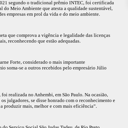
021 segundo o tradicional prêmio INTEC, foi certificada
l do Meio Ambiente que atesta a qualidade sustentável,
ndes empresas em prol da vida e do meio ambiente.
ueta que comprova a vigência e legalidade das licenças
tais, reconhecendo que estão adequadas.
rne Forte, considerado o mais importante
io soma-se a outros recebidos pelo empresário Júlio
, foi realizada no Anhembi, em São Paulo. Na ocasião,
 os julgadores, se disse honrado com o reconhecimento e
l a produzir mais, melhor e com mais eficiência”.
o do Serviço Social São Judas Tadeu, de Rio Preto,