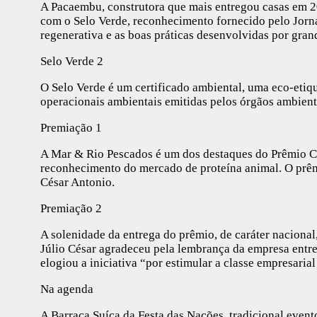
A Pacaembu, construtora que mais entregou casas em 2
com o Selo Verde, reconhecimento fornecido pelo Jorna
regenerativa e as boas práticas desenvolvidas por gra
Selo Verde 2
O Selo Verde é um certificado ambiental, uma eco-etiq
operacionais ambientais emitidas pelos órgãos ambien
Premiação 1
A Mar & Rio Pescados é um dos destaques do Prêmio Ca
reconhecimento do mercado de proteína animal. O prêm
César Antonio.
Premiação 2
A solenidade da entrega do prêmio, de caráter nacional
Júlio César agradeceu pela lembrança da empresa entre
elogiou a iniciativa “por estimular a classe empresaria
Na agenda
A Barraca Suíça da Festa das Nações, tradicional event