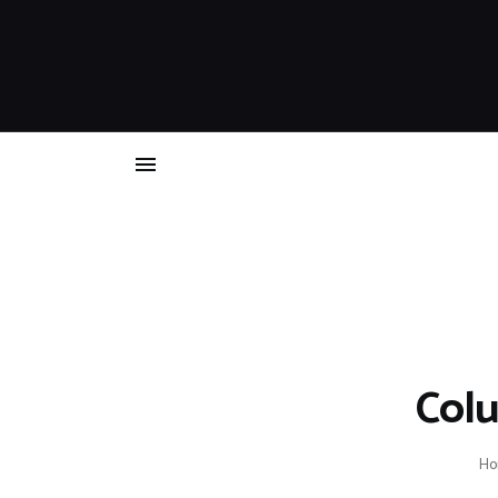
Colu
H