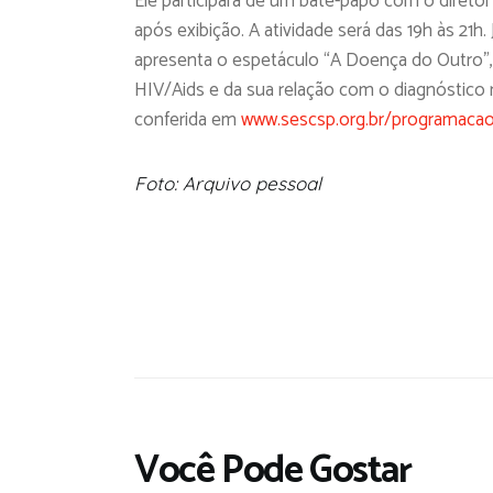
Ele participará de um bate-papo com o diretor 
após exibição. A atividade será das 19h às 21h
apresenta o espetáculo “A Doença do Outro”, 
HIV/Aids e da sua relação com o diagnóstico
conferida em
www.sescsp.org.br/programacao
Foto: Arquivo pessoal
Você Pode Gostar