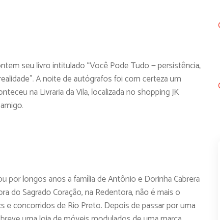
tem seu livro intitulado “Você Pode Tudo — persistência,
ealidade”. A noite de autógrafos foi com certeza um
eceu na Livraria da Vila, localizada no shopping JK
 amigo.
u por longos anos a família de Antônio e Dorinha Cabrera
ra do Sagrado Coração, na Redentora, não é mais o
s e concorridos de Rio Preto. Depois de passar por uma
em breve uma loja de móveis modulados de uma marca