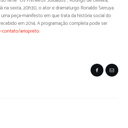
do filme “Os Primeiros Soldados”, Rodrigo de Oliveira,
. Já na sexta, 20h30, o ator e dramaturgo Ronaldo Serruya
uma peça-manifesto em que trata da história social do
 recebido em 2014. A programação completa pode ser
-contato/#riopreto
.