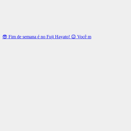
😎 Fim de semana é no Fuji Hayato! 😉 Você m