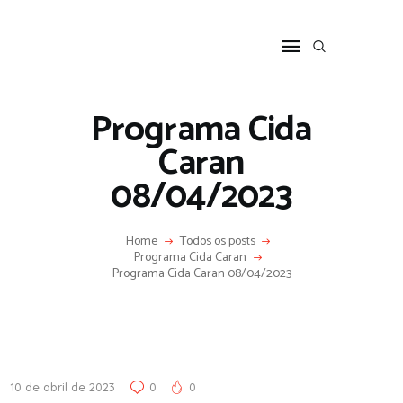
HOME
SOBRE
COLUNA SOCIAL
Programa Cida
PROGRAMA CIDA CARAN
Caran
CONTATO
08/04/2023
Home
Todos os posts
Programa Cida Caran
Programa Cida Caran 08/04/2023
10 de abril de 2023
0
0