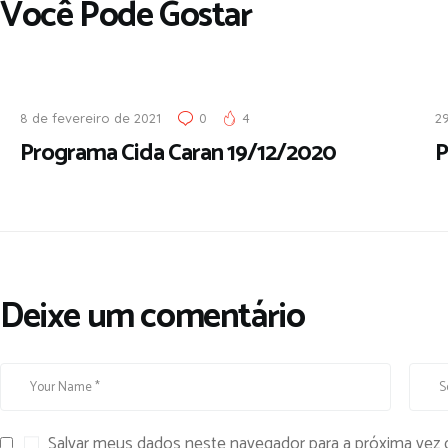
Você Pode Gostar
8 de fevereiro de 2021
0
4
29
Programa Cida Caran 19/12/2020
P
Deixe um comentário
Salvar meus dados neste navegador para a próxima vez 