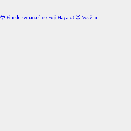
😎 Fim de semana é no Fuji Hayato! 😉 Você m