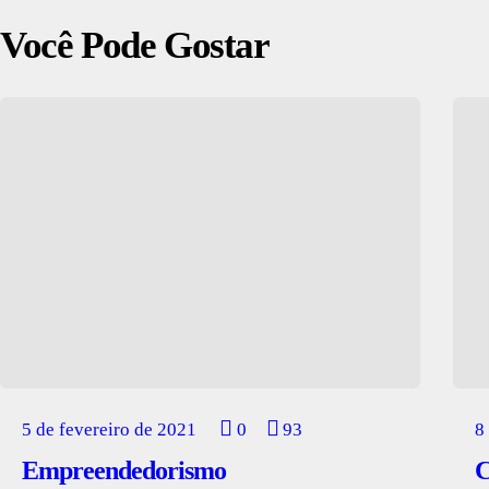
Você Pode Gostar
5 de fevereiro de 2021
0
93
8
Empreendedorismo
C