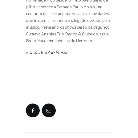
homenagem do Sesc Rio Preto. Até o dia 16 de
julho, acontece a Semana Paulo Moura, um
conjunto de espetáculos musicais e atividades
que trazem a memória e o legado deixado pelo
músico. Neste ano, os shows serão de Bagunço;
Gustavo Ananias Trio; Derico & Clube do Jazz e
Paulo Maia, com inéditas do Hermeto.
Fotos: Arnaldo Mussi