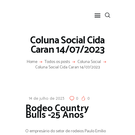
Coluna Social Cida
Caran 14/07/2023
HOME
Home
Todos os posts
Coluna Social
SOBRE
Coluna Social Cida Caran 14/07/2023
COLUNA SOCIAL
PROGRAMA CIDA CARAN
CONTATO
14 de julho de 2023
0
0
Rodeo Country
Bulls -25 Anos
O empresário do setor de rodeios Paulo Emílio