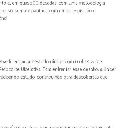
mento e, em quase 30 décadas, com uma metodologia
ucesso, sempre pautada com muita inspiração e
éns!
aba de lançar um estudo clínico com o objetivo de
ocolite Ulcerativa. Para enfrentar esse desafio, a Kaiser
rticipar do estudo, contribuindo para descobertas que
o profissional de jovens aprendizes por meio do Projeto