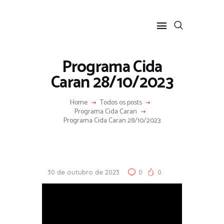
Programa Cida
Caran 28/10/2023
HOME
Home
Todos os posts
SOBRE
Programa Cida Caran
Programa Cida Caran 28/10/2023
COLUNA SOCIAL
PROGRAMA CIDA CARAN
CONTATO
30 de outubro de 2023
0
0