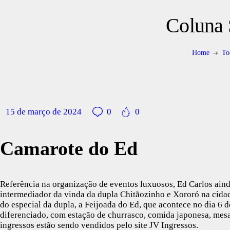
Coluna 
Home
To
15 de março de 2024
0
0
Camarote do Ed
Referência na organização de eventos luxuosos, Ed Carlos ainda
intermediador da vinda da dupla Chitãozinho e Xororó na cid
do especial da dupla, a Feijoada do Ed, que acontece no dia 6 
diferenciado, com estação de churrasco, comida japonesa, mesa 
ingressos estão sendo vendidos pelo site JV Ingressos.