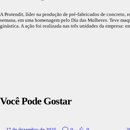
A Protendit, líder na produção de pré-fabricados de concreto, 
semana, em uma homenagem pelo Dia das Mulheres. Teve maqui
ginástica. A ação foi realizada nas três unidades da empresa: e
Você Pode Gostar
27 de dezembro de 2025
0
0
2