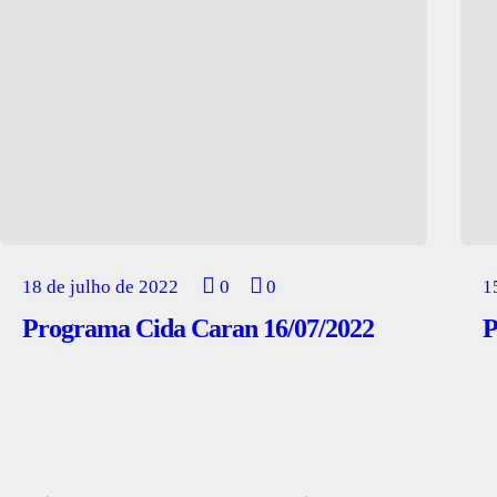
18 de julho de 2022
0
0
1
Programa Cida Caran 16/07/2022
P