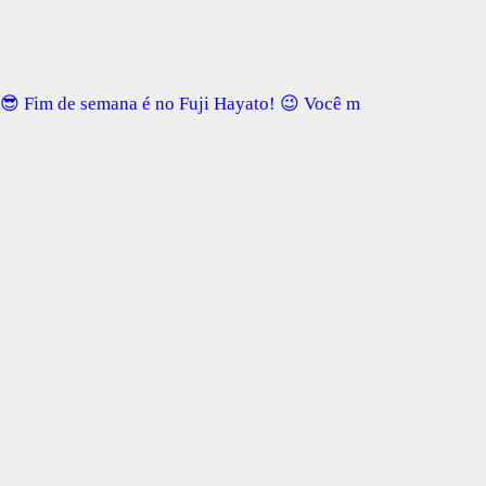
😎 Fim de semana é no Fuji Hayato! 😉 Você m