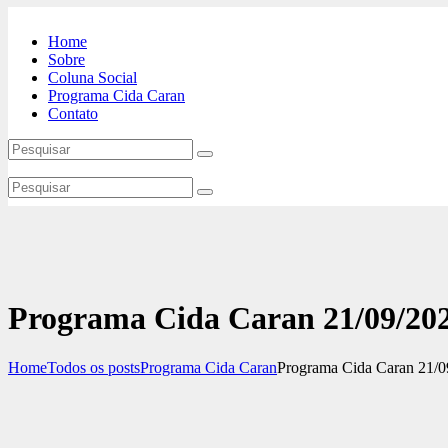
Home
Sobre
Coluna Social
Programa Cida Caran
Contato
Programa Cida Caran 21/09/20
Home
Todos os posts
Programa Cida Caran
Programa Cida Caran 21/0