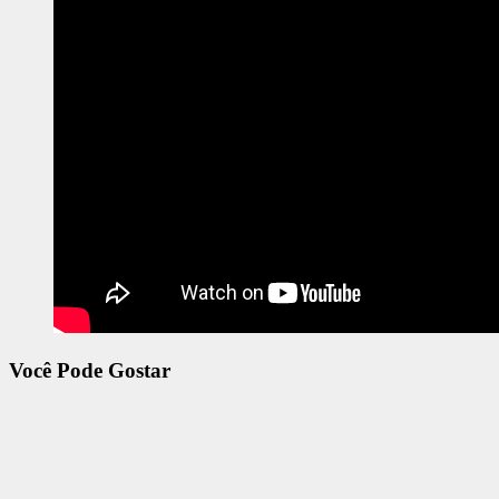
Você Pode Gostar