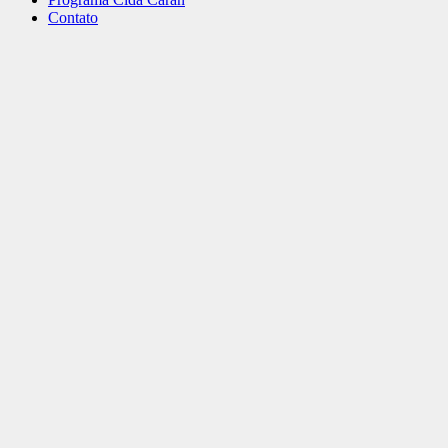
Contato