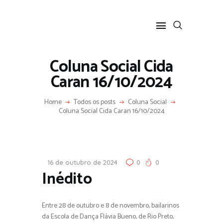
Coluna Social Cida
Caran 16/10/2024
HOME
Home
Todos os posts
Coluna Social
SOBRE
Coluna Social Cida Caran 16/10/2024
COLUNA SOCIAL
PROGRAMA CIDA CARAN
CONTATO
16 de outubro de 2024
0
0
Inédito
Entre 28 de outubro e 8 de novembro, bailarinos
da Escola de Dança Flávia Bueno, de Rio Preto,