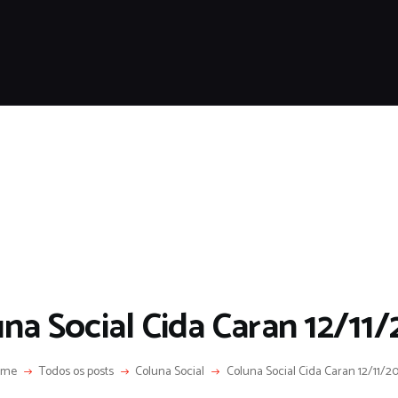
HOME
SOBRE
COLUNA SOCIAL
PROGRAMA CIDA CARAN
CONTATO
na Social Cida Caran 12/11
ome
Todos os posts
Coluna Social
Coluna Social Cida Caran 12/11/2