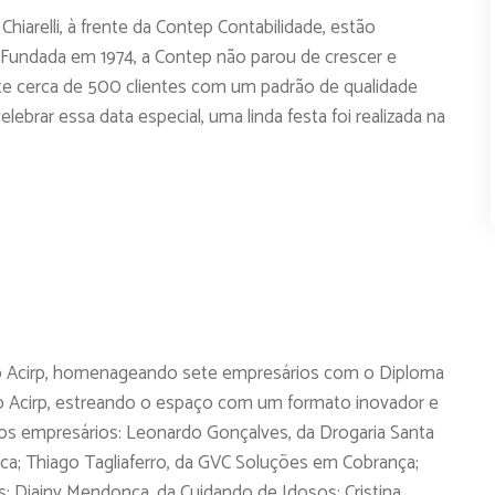
iarelli, à frente da Contep Contabilidade, estão
Fundada em 1974, a Contep não parou de crescer e
e cerca de 500 clientes com um padrão de qualidade
lebrar essa data especial, uma linda festa foi realizada na
mio Acirp, homenageando sete empresários com o Diploma
io Acirp, estreando o espaço com um formato inovador e
 os empresários: Leonardo Gonçalves, da Drogaria Santa
ica; Thiago Tagliaferro, da GVC Soluções em Cobrança;
s; Diainy Mendonça, da Cuidando de Idosos; Cristina