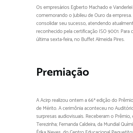
Os empresários Egberto Machado e Vanderlei Ch
comemorando o Jubileu de Ouro da empresa. 
consolidar seu sucesso, atendendo atualment
reconhecido pela certificação ISO 9001. Para ce
última sexta-feira, no Buffet Almeida Pires.
Premiação
A Acirp realizou ontem a 66ª edição do Prê
de Mérito. A cerimônia aconteceu no Auditór
surpresas audiovisuais. Receberam o Prêmio,
Terezinha; Fernanda Caldeira, da Mundial Quím
Érika Neves, do Centro Educacional Pequetito