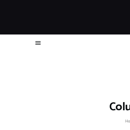
Colu
H