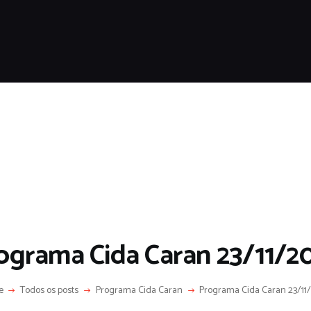
HOME
SOBRE
COLUNA SOCIAL
PROGRAMA CIDA CARAN
CONTATO
ograma Cida Caran 23/11/2
e
Todos os posts
Programa Cida Caran
Programa Cida Caran 23/11