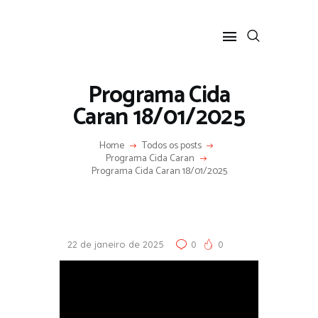
Programa Cida
Caran 18/01/2025
HOME
Home
Todos os posts
SOBRE
Programa Cida Caran
Programa Cida Caran 18/01/2025
COLUNA SOCIAL
PROGRAMA CIDA CARAN
CONTATO
22 de janeiro de 2025
0
0