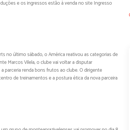
oduções e os ingressos estão à venda no site Ingresso
rts no último sábado, o América reativou as categorias de
e Marcos Vilela, o clube vai voltar a disputar
parceria renda bons frutos ao clube. O dirigente
centro de treinamentos e a postura ética da nova parceira
 um grupo de monteaprazivelenses vai promover no dia 8