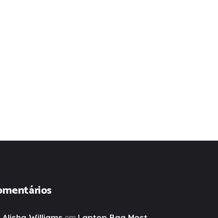
omentários
em
Alisha Williams
Laptop Bag Most