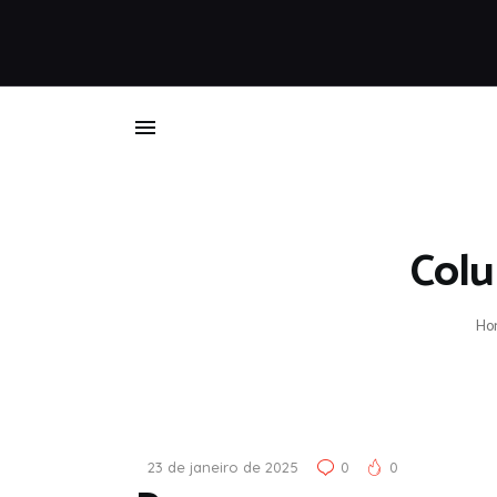
Colu
Ho
23 de janeiro de 2025
0
0