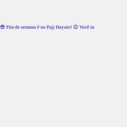
😎 Fim de semana é no Fuji Hayato! 😉 Você m