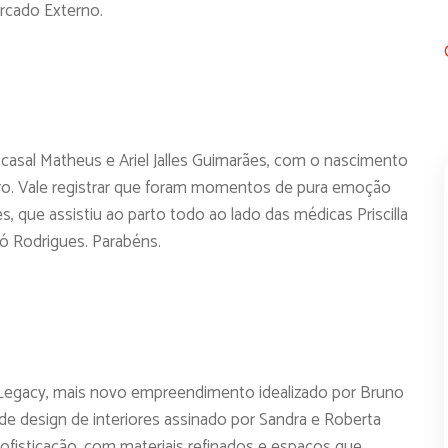
rcado Externo.
 casal Matheus e Ariel Jalles Guimarães, com o nascimento
dro. Vale registrar que foram momentos de pura emoção
es, que assistiu ao parto todo ao lado das médicas Priscilla
ó Rodrigues. Parabéns.
o Legacy, mais novo empreendimento idealizado por Bruno
de design de interiores assinado por Sandra e Roberta
ofisticação, com materiais refinados e espaços que