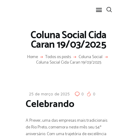
Coluna Social Cida
Caran 19/03/2025
Home
Todos os posts
Coluna Social
HOME
Coluna Social Cida Caran 19/03/2025
SOBRE
COLUNA SOCIAL
PROGRAMA CIDA CARAN
CONTATO
25 de março de 2025
0
0
Celebrando
A Prever, uma das empresas mais tradicionais
de Rio Preto, comemora neste mês seu 54º
aniversário. Com uma trajetória de excelência