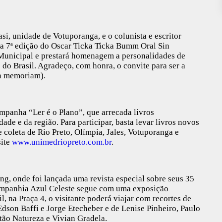
si, unidade de Votuporanga, e o colunista e escritor
 a 7ª edição do Oscar Ticka Ticka Bumm Oral Sin
Municipal e prestará homenagem a personalidades de
 do Brasil. Agradeço, com honra, o convite para ser a
in memoriam).
mpanha “Ler é o Plano”, que arrecada livros
ade e da região. Para participar, basta levar livros novos
coleta de Rio Preto, Olímpia, Jales, Votuporanga e
site
www.unimedriopreto.com.br
.
g, onde foi lançada uma revista especial sobre seus 35
Companhia Azul Celeste segue com uma exposição
l, na Praça 4, o visitante poderá viajar com recortes de
dson Baffi e Jorge Etecheber e de Lenise Pinheiro, Paulo
tão Natureza e Vivian Gradela.