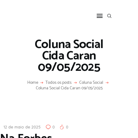
HOME
SOBRE
COLUNA SOCIAL
Coluna Social
PROGRAMA CIDA CARAN
Cida Caran
CONTATO
09/05/2025
Home
Todos os posts
Coluna Social
Coluna Social Cida Caran 09/05/2025
12 de maio de 2025
0
0