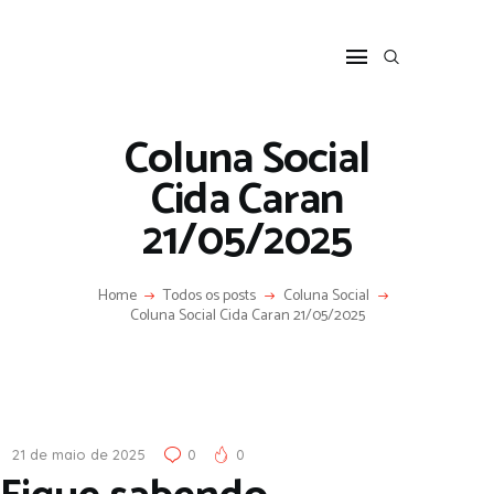
HOME
SOBRE
COLUNA SOCIAL
Coluna Social
PROGRAMA CIDA CARAN
Cida Caran
CONTATO
21/05/2025
Home
Todos os posts
Coluna Social
Coluna Social Cida Caran 21/05/2025
21 de maio de 2025
0
0