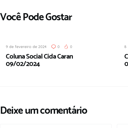
Você Pode Gostar
9 de fevereiro de 2024
0
0
8
Coluna Social Cida Caran
C
09/02/2024
0
Deixe um comentário