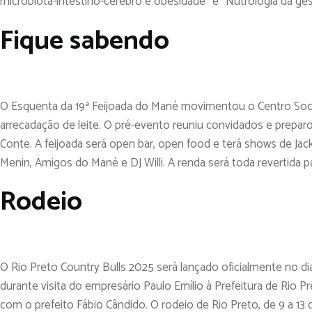
microbiota-intestino-cérebro e obesidade” e “Nutrologia da g
Fique sabendo
O Esquenta da 19ª Feijoada do Mané movimentou o Centro Socia
arrecadação de leite. O pré-evento reuniu convidados e preparou 
Conte. A feijoada será open bar, open food e terá shows de Jack
Menin, Amigos do Mané e DJ Willi. A renda será toda revertida pa
Rodeio
O Rio Preto Country Bulls 2025 será lançado oficialmente no dia
durante visita do empresário Paulo Emílio à Prefeitura de Rio 
com o prefeito Fábio Cândido. O rodeio de Rio Preto, de 9 a 13