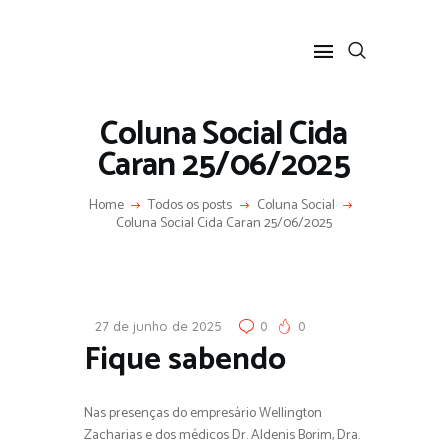
Coluna Social Cida
Caran 25/06/2025
HOME
Home
Todos os posts
Coluna Social
SOBRE
Coluna Social Cida Caran 25/06/2025
COLUNA SOCIAL
PROGRAMA CIDA CARAN
CONTATO
27 de junho de 2025
0
0
Fique sabendo
Nas presenças do empresário Wellington
Zacharias e dos médicos Dr. Aldenis Borim, Dra.