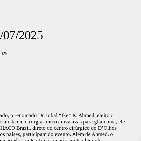
8/07/2025
2025
bado, o renomado Dr. Iqbal “Ike” K. Ahmed, eleito o
ialista em cirurgias micro-invasivas para glaucoma, ele
 PHACO Brazil, direto do centro cirúrgico do D’Olhos
ros países, participam do evento. Além de Ahmed, o
emão Florian Kretz e o americano Paul Singh.