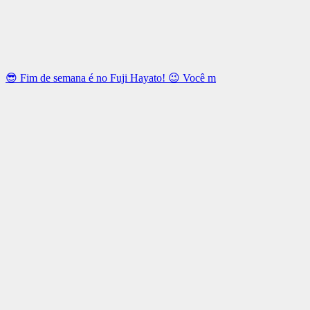
😎 Fim de semana é no Fuji Hayato! 😉 Você m