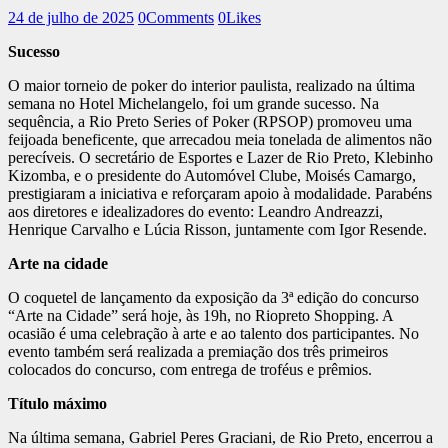
24 de julho de 2025
0
Comments
0
Likes
Sucesso
O maior torneio de poker do interior paulista, realizado na última
semana no Hotel Michelangelo, foi um grande sucesso. Na
sequência, a Rio Preto Series of Poker (RPSOP) promoveu uma
feijoada beneficente, que arrecadou meia tonelada de alimentos não
perecíveis. O secretário de Esportes e Lazer de Rio Preto, Klebinho
Kizomba, e o presidente do Automóvel Clube, Moisés Camargo,
prestigiaram a iniciativa e reforçaram apoio à modalidade. Parabéns
aos diretores e idealizadores do evento: Leandro Andreazzi,
Henrique Carvalho e Lúcia Risson, juntamente com Igor Resende.
Arte na cidade
O coquetel de lançamento da exposição da 3ª edição do concurso
“Arte na Cidade” será hoje, às 19h, no Riopreto Shopping. A
ocasião é uma celebração à arte e ao talento dos participantes. No
evento também será realizada a premiação dos três primeiros
colocados do concurso, com entrega de troféus e prêmios.
Título máximo
Na última semana, Gabriel Peres Graciani, de Rio Preto, encerrou a