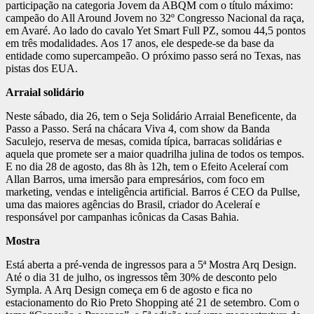
participação na categoria Jovem da ABQM com o título máximo:
campeão do All Around Jovem no 32º Congresso Nacional da raça,
em Avaré. Ao lado do cavalo Yet Smart Full PZ, somou 44,5 pontos
em três modalidades. Aos 17 anos, ele despede-se da base da
entidade como supercampeão. O próximo passo será no Texas, nas
pistas dos EUA.
Arraial solidário
Neste sábado, dia 26, tem o Seja Solidário Arraial Beneficente, da
Passo a Passo. Será na chácara Viva 4, com show da Banda
Saculejo, reserva de mesas, comida típica, barracas solidárias e
aquela que promete ser a maior quadrilha julina de todos os tempos.
E no dia 28 de agosto, das 8h às 12h, tem o Efeito Aceleraí com
Allan Barros, uma imersão para empresários, com foco em
marketing, vendas e inteligência artificial. Barros é CEO da Pullse,
uma das maiores agências do Brasil, criador do Aceleraí e
responsável por campanhas icônicas da Casas Bahia.
Mostra
Está aberta a pré-venda de ingressos para a 5ª Mostra Arq Design.
Até o dia 31 de julho, os ingressos têm 30% de desconto pelo
Sympla. A Arq Design começa em 6 de agosto e fica no
estacionamento do Rio Preto Shopping até 21 de setembro. Com o