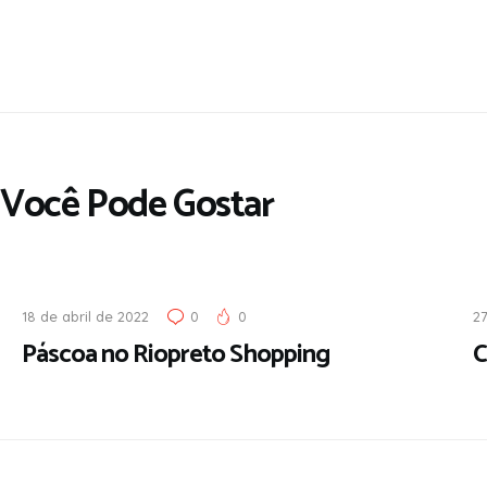
Você Pode Gostar
18 de abril de 2022
0
0
2
Páscoa no Riopreto Shopping
C