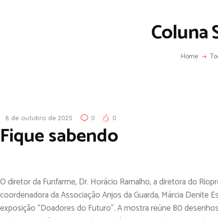
Coluna 
Home
To
8 de outubro de 2025
0
0
Fique sabendo
O diretor da Funfarme, Dr. Horácio Ramalho, a diretora do Riopre
coordenadora da Associação Anjos da Guarda, Márcia Denite Es
exposição “Doadores do Futuro”. A mostra reúne 80 desenhos p