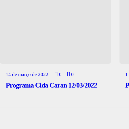
14 de março de 2022
0
0
1
Programa Cida Caran 12/03/2022
P