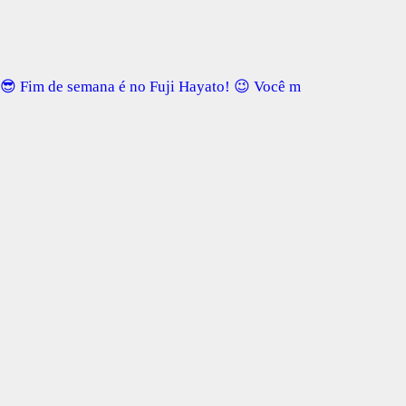
😎 Fim de semana é no Fuji Hayato! 😉 Você m