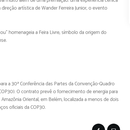
ai muito além de uma premiação: uma experiência cênica
ireção artística de Wander Ferreira Junior, o evento
u” homenageia a Feira Livre, símbolo da origem do
nse.
para a 30ª Conferência das Partes da Convenção-Quadro
OP30). O contrato prevê o fornecimento de energia para
a Amazônia Oriental, em Belém, localizada a menos de dois
ços oficiais da COP30.