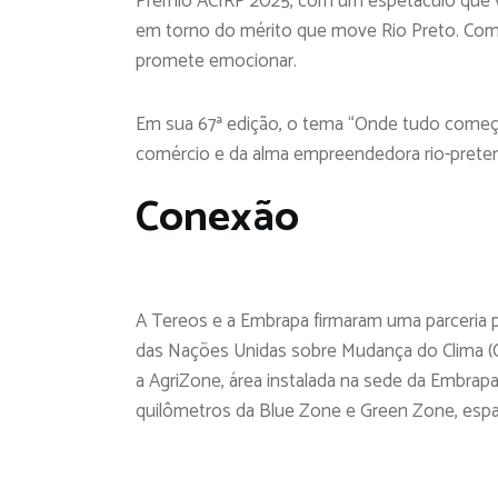
Prêmio ACIRP 2025, com um espetáculo que v
em torno do mérito que move Rio Preto. Com d
promete emocionar.
Em sua 67ª edição, o tema “Onde tudo começo
comércio e da alma empreendedora rio-prete
Conexão
A Tereos e a Embrapa firmaram uma parceria 
das Nações Unidas sobre Mudança do Clima (C
a AgriZone, área instalada na sede da Embrap
quilômetros da Blue Zone e Green Zone, espa