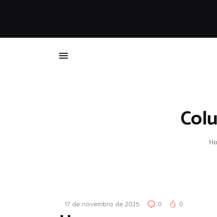
Colu
H
17 de novembro de 2025
0
0