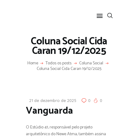
Coluna Social Cida
Caran 19/12/2025
HOME
Home
Todos os posts
Coluna Social
SOBRE
Coluna Social Cida Caran 19/12/2025
COLUNA SOCIAL
PROGRAMA CIDA CARAN
CONTATO
21 de dezembro de 2025
0
0
Vanguarda
O Estúdio 41, responsável pelo projeto
arquitetônico do Newe Atma, também assina