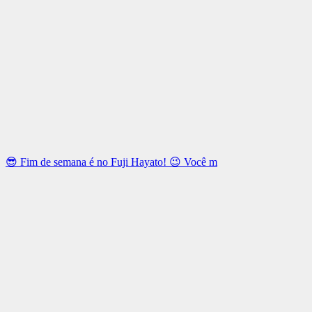
😎 Fim de semana é no Fuji Hayato! 😉 Você m