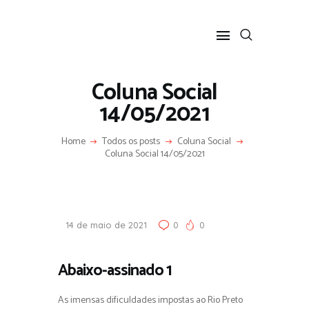
Coluna Social
14/05/2021
HOME
Home
Todos os posts
Coluna Social
SOBRE
Coluna Social 14/05/2021
COLUNA SOCIAL
PROGRAMA CIDA CARAN
CONTATO
14 de maio de 2021
0
0
Abaixo-assinado 1
As imensas dificuldades impostas ao Rio Preto