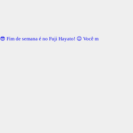
😎 Fim de semana é no Fuji Hayato! 😉 Você m