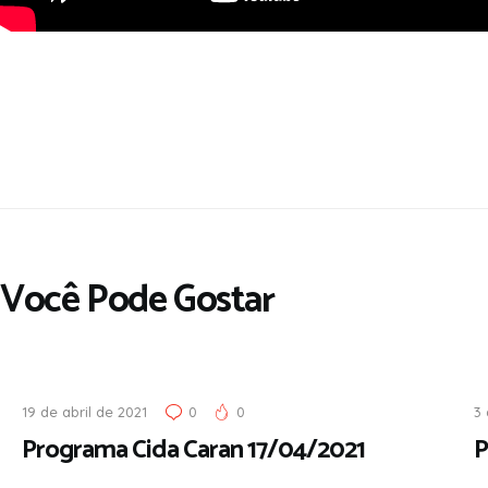
Você Pode Gostar
19 de abril de 2021
0
0
3 
Programa Cida Caran 17/04/2021
P