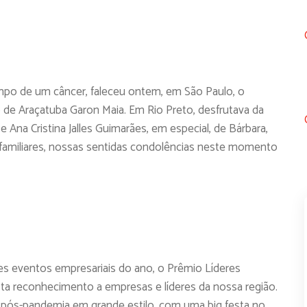
po de um câncer, faleceu ontem, em São Paulo, o
 de Araçatuba Garon Maia. Em Rio Preto, desfrutava da
e Ana Cristina Jalles Guimarães, em especial, de Bárbara,
s familiares, nossas sentidas condolências neste momento
s eventos empresariais do ano, o Prêmio Líderes
sta reconhecimento a empresas e líderes da nossa região.
o pós-pandemia em grande estilo, com uma big festa no