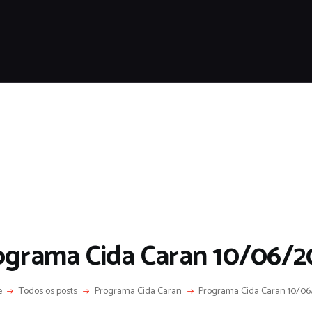
HOME
SOBRE
COLUNA SOCIAL
PROGRAMA CIDA CARAN
CONTATO
ograma Cida Caran 10/06/2
e
Todos os posts
Programa Cida Caran
Programa Cida Caran 10/06