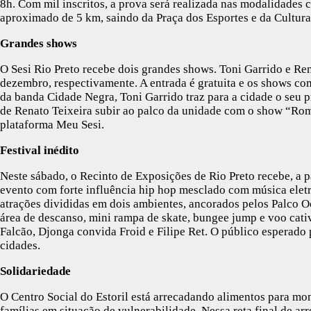
8h. Com mil inscritos, a prova será realizada nas modalidades
aproximado de 5 km, saindo da Praça dos Esportes e da Cultur
Grandes shows
O Sesi Rio Preto recebe dois grandes shows. Toni Garrido e Ren
dezembro, respectivamente. A entrada é gratuita e os shows 
da banda Cidade Negra, Toni Garrido traz para a cidade o seu p
de Renato Teixeira subir ao palco da unidade com o show “Rom
plataforma Meu Sesi.
Festival inédito
Neste sábado, o Recinto de Exposições de Rio Preto recebe, a pa
evento com forte influência hip hop mesclado com música elet
atrações divididas em dois ambientes, ancorados pelos Palco O
área de descanso, mini rampa de skate, bungee jump e voo cati
Falcão, Djonga convida Froid e Filipe Ret. O público esperado 
cidades.
Solidariedade
O Centro Social do Estoril está arrecadando alimentos para mon
famílias em situação de vulnerabilidade. Nessa reta final de ar