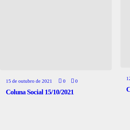
1
15 de outubro de 2021
0
0
C
Coluna Social 15/10/2021