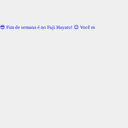
😎 Fim de semana é no Fuji Hayato! 😉 Você m