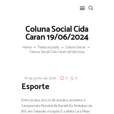
Coluna Social Cida
Caran 19/06/2024
Home
Todos os posts
Coluna Social
HOME
Coluna Social Cida Caran 19/06/2024
SOBRE
COLUNA SOCIAL
PROGRAMA CIDA CARAN
CONTATO
19 de junho de 2024
0
0
Esporte
Entre os dias 25 e 27 de outubro, acontece o
Campeonato Mundial de Karatê-Do Shotokan da
JKA, em Takasaki, no Japão. E a atleta Lara Milan