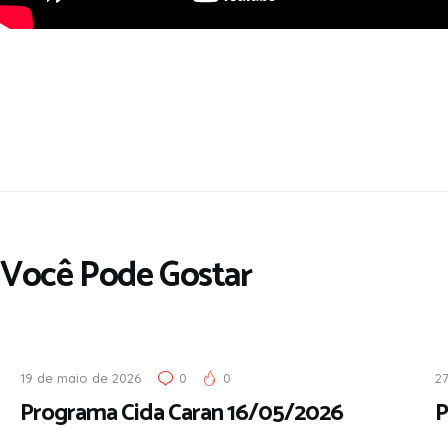
Você Pode Gostar
19 de maio de 2026
0
0
2
Programa Cida Caran 16/05/2026
P